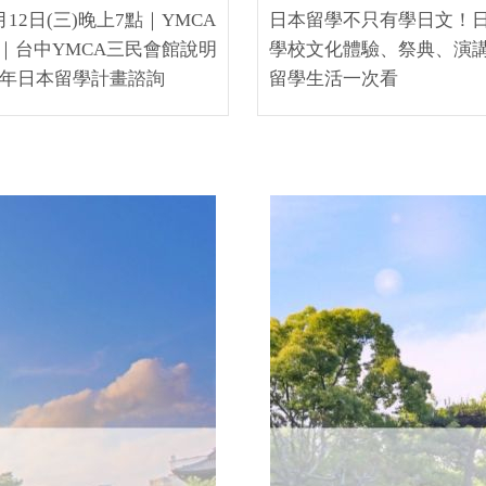
8月12日(三)晚上7點｜YMCA
日本留學不只有學日文！
｜台中YMCA三民會館說明
學校文化體驗、祭典、演
27年日本留學計畫諮詢
留學生活一次看