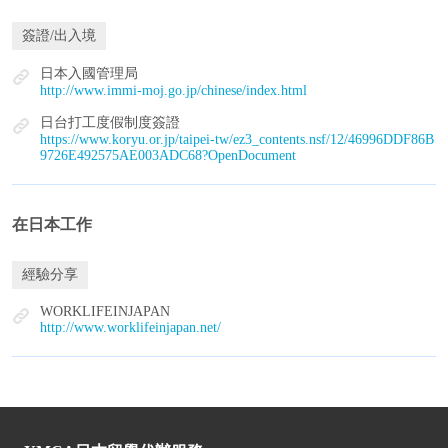
簽證/出入境
日本入國管理局
http://www.immi-moj.go.jp/chinese/index.html
日台打工度假制度簽證
https://www.koryu.or.jp/taipei-tw/ez3_contents.nsf/12/46996DDF86B
9726E492575AE003ADC68?OpenDocument
在日本工作
經驗分享
WORKLIFEINJAPAN
http://www.worklifeinjapan.net/