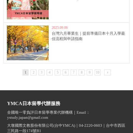
2025.09.06
台灣六月畢業生｜提前準備日本十月入學最
佳流程與申請指南
1
2
3
4
5
6
7
8
9
10
YMCA日本留學代辦服務
全國唯一零負評日本留學專業代辦機構｜Email：
ystudy.japan@gmail.com
大墩國際文教股份有限公司(台中YMCA)｜04-2220-0603｜台中市西區
三民路一段174號B1