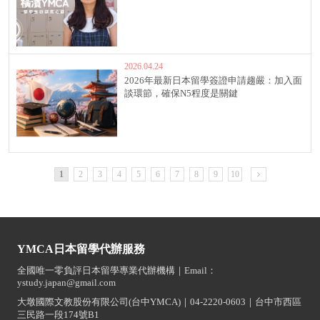
2026.04.24
2026年最新日本留學簽證申請趨嚴：加入面
談環節，確保N5程度是關鍵
1
2
3
4
5
6
7
8
9
10
YMCA日本留學代辦服務
全國唯一零負評日本留學專業代辦機構｜Email：
ystudy.japan@gmail.com
大墩國際文教股份有限公司(台中YMCA)｜04-2220-0603｜台中市西區
三民路一段174號B1