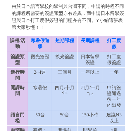
由於日本語言學校的學制與台灣不同，申請的時程不同
的課程所需要的簽證類型亦有差異，而申請日本留學簽
證與日本打工度假簽證的門檻亦有不同。Y小編這張表
讓大家秒懂！！
課程/活
寒暑假遊
短期課程
長期課程
打工度
動
學
假
簽證類
觀光簽證
觀光簽證
日本留學
打工度
型
簽證
假簽證
進行時
2~4週
三個月
一年以上
一年
間
開課時
寒暑假
四月/十月
四月/十月
申請簽
間
*
證通過
*
註1
註1
後一年
內出發
語言門
50音
50音
150小時
建議N3
檻
以上
申請時
寒假：
開課前
開學前
4月