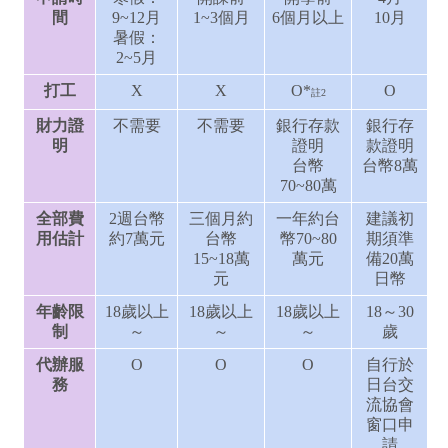
間
9~12月
1~3個月
6個月以上
10月
暑假：
2~5月
打工
X
X
O
*
O
註2
財力證
不需要
不需要
銀行存款
銀行存
明
證明
款證明
台幣
台幣8萬
70~80萬
全部費
2週台幣
三個月約
一年約台
建議初
用估計
約7萬元
台幣
幣70~80
期須準
15~18萬
萬元
備20萬
元
日幣
年齡限
18歲以上
18歲以上
18歲以上
18～30
制
～
～
～
歲
代辦服
O
O
O
自行於
務
日台交
流協會
窗口申
請