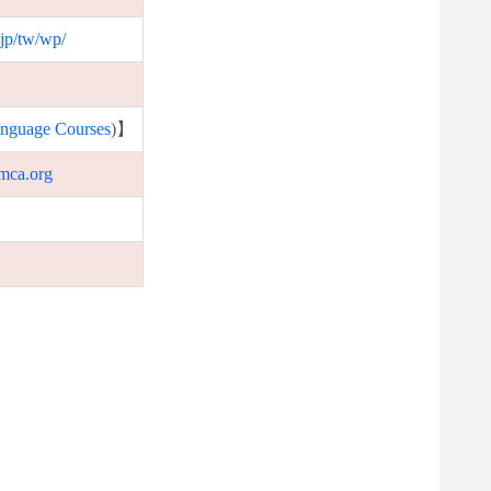
jp/tw/wp/
guage Courses
)】
mca.org