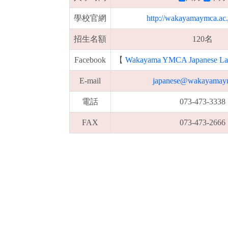
學校官網
http://wakayamaymca.ac.
招生名額
120名
Facebook
【
Wakayama YMCA Japanese Lan
E-mail
japanese@wakayamay
電話
073-473-3338
FAX
073-473-2666