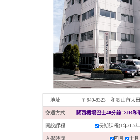
地址
〒640-8323 和歌山市太田
交通方式
關西機場巴士40分鐘⇒JR和歌
開設課程
長期課程(1年/1.5
入學時間
四月
十月