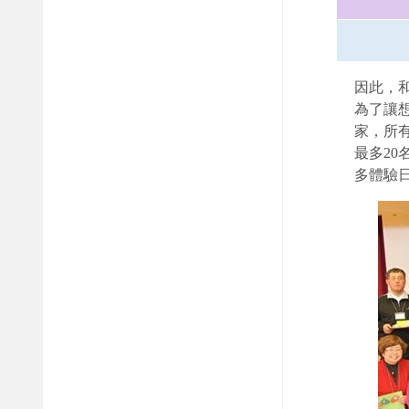
因此，
為了讓
家，所
最多2
多體驗