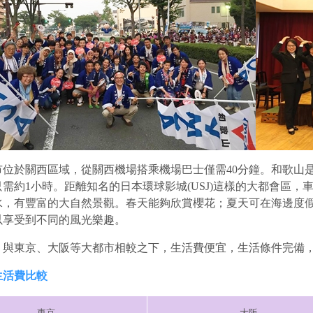
市位於關西區域，從關西機場搭乘機場巴士僅需40分鐘。和歌山
需約1小時。距離知名的日本環球影城(USJ)這樣的大都會區，
水，有豐富的大自然景觀。春天能夠欣賞櫻花；夏天可在海邊度
以享受到不同的風光樂趣。
，與東京、大阪等大都市相較之下，生活費便宜，生活條件完備
生活費比較
東京
大阪