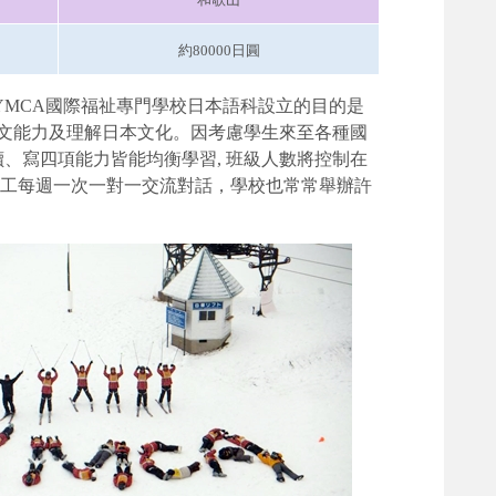
約80000日圓
YMCA國際福祉專門學校日本語科設立的目的是
日文能力及理解日本文化。因考慮學生來至各種國
、寫四項能力皆能均衡學習, 班級人數將控制在
本志工每週一次一對一交流對話，學校也常常舉辦許