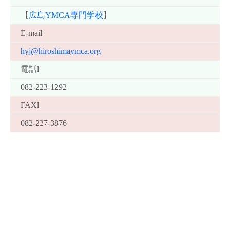
【
広島YMCA専門学校
】
E-mail
hyj@hiroshimaymca.org
電話l
082-223-1292
FAXl
082-227-3876