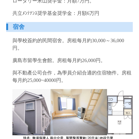
ロータリー米山奨学金：月額7万円。
共立ﾒﾝﾃﾅﾝｽ奨学基金奨学金：月額6万円
宿舍
與學校簽約的民間宿舍。房租每月約30,000～36,000
円。
廣島市留學生會館。房租每月約26,000円。
與不動產公司合作，為學員介紹合適的住宿物件。房租
每月約25,000~40000円。