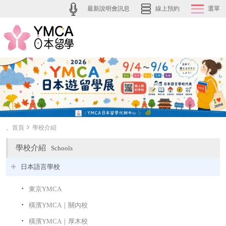
最新說明會訊息
線上預約
選單
。首頁
學校介紹
學校介紹
Schools
日本語言學校
東京YMCA
橫濱YMCA｜關內校
橫濱YMCA｜厚木校