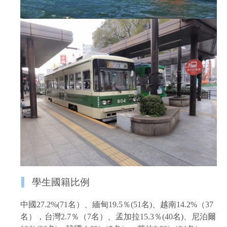
學生國籍比例
中國27.2%(71名）、緬甸19.5％(51名)、越南14.2%（37
名），台灣2.7％（7名）、孟加拉15.3％(40名)、尼泊爾