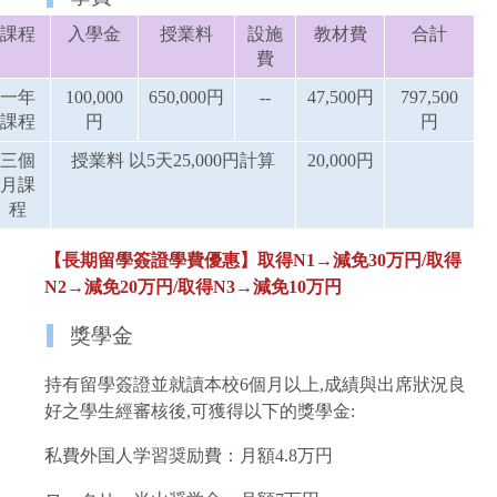
課程
入學金
授業料
設施
教材費
合計
費
一年
100,000
650,000円
--
47,500円
797,500
課程
円
円
三個
授業料 以5天25,000円計算
20,000円
月課
程
【長期留學簽證學費優惠】取得N1→減免30万円/取得
N2→減免20万円/取得N3→減免10万円
獎學金
持有留學簽證並就讀本校6個月以上,成績與出席狀況良
好之學生經審核後,可獲得以下的獎學金:
私費外国人学習奨励費：月額4.8万円