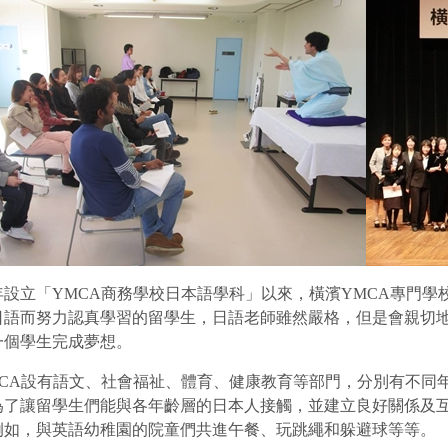
8年設立「YMCA商務學校日本語學科」以來，橫濱YMCA專門
日語而努力認真學習的留學生，日語老師雖然嚴格，但是會親切地
一個學生完成夢想。
MCA設有語文、社會福祉、體育、健康教育等部門，分別有不同年
為了讓留學生們能與各年齡層的日本人接觸，並建立良好關係及
例如，與英語幼稚園的院童們共進午餐、玩跳繩和躲避球等等。