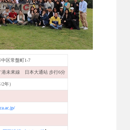
市中区常盤町1-7
分／港未來線 日本大通站 步行6分
年/2年）
a.ac.jp/