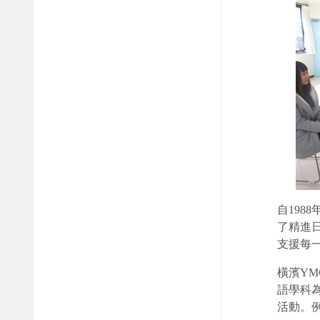
自198
了精進
支援每
橫濱Y
語學科
活動。