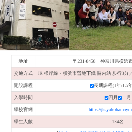
地址
〒231-8458 神奈川県横浜
交通方式
JR 根岸線・横浜市營地下鐵 關内站 步行3
開設課程
長期課程(1年/1.5
入學時間
四月
十月
學校官網
https://jls.yokohamaymc
學生人數
134名