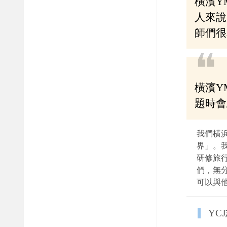
橫濱Y
人來說
師們很
❝
橫濱Y
題時會
我們横
界」。
研修旅
們，無
可以與
YC