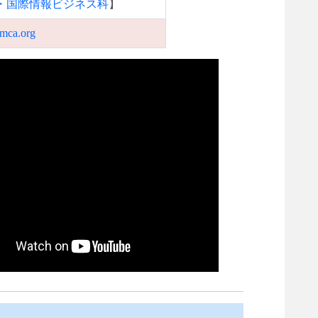
科・国際情報ビジネス科
】
mca.org