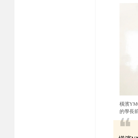
橫濱Y
的學長
❝