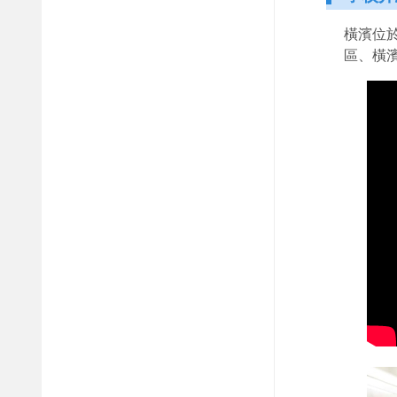
橫濱位
區、橫