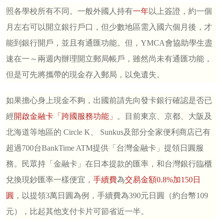
照各學校所有不同。一般外國人持有
一年
以上簽證，約一個
月左右可以開立銀行戶口，但少數地區需入國六個月後，才
能到銀行開戶，並且有通匯功能。但，
YMCA
會協助學生盡
速在一～兩週內辦理開立郵局帳戶，雖然尚未有通匯功能，
但是可先將攜帶的現金存入郵局，以免遺失。
如果擔心身上現金不夠，出國前請先向發卡銀行確認是否已
經
開啟金融卡「跨國服務功能」
。目前東京、京都、大阪及
北海道等地區的
Circle K
、
Sunkus
及部分全家便利商店已有
超過
700
台
BankTime ATM
提供「台灣金融卡」提領日圓服
務。
民眾持「金融卡」在日本提款的匯率，和台灣銀行臨櫃
兌換現鈔匯率一樣便宜，
手續費
為
交易金額
0.8%
加
150
日
圓
，以提領
3
萬日圓為例，手續費為
390
元日圓（約台幣
109
元），比起其他支付卡片可節省近一半。