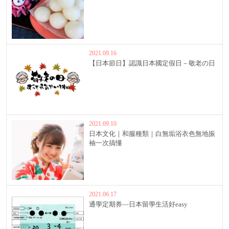
2021.09.16
【日本節日】認識日本國定假日－敬老の日
2021.09.10
日本文化｜和服種類｜白無垢浴衣色無地振
袖一次搞懂
2021.06.17
通學定期券—日本留學生活好easy