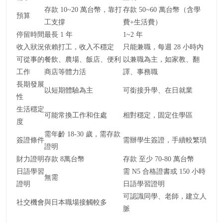
存款 10~20 萬台幣，靠打
存款 50~60 萬台幣（含學
預算
工支撐
費+生活費）
停留時間
最長 1 年
1~2 年
收入狀況
依賴打工，收入不穩定
只能兼職，每週 28 小時內
可從事的
餐飲、農場、飯店、便利
以兼職為主，如家教、翻
工作
商店等體力活
譯、事務職
長期發展
以短期體驗為主
可銜接升學、在日就業
性
生活穩定
可能常換工作和住處
相對穩定，固定住學區
度
需年齡 18-30 歲，需存款
簽證條件
需辦學生簽證，手續較繁瑣
證明
財力證明
存款 8萬台幣
存款 至少 70-80 萬台幣
日語學習
需 N5 合格證書或 150 小時
無需
證明
日語學習證明
可認識同學、老師，建立人
社交機會
與日本職場接觸較多
脈