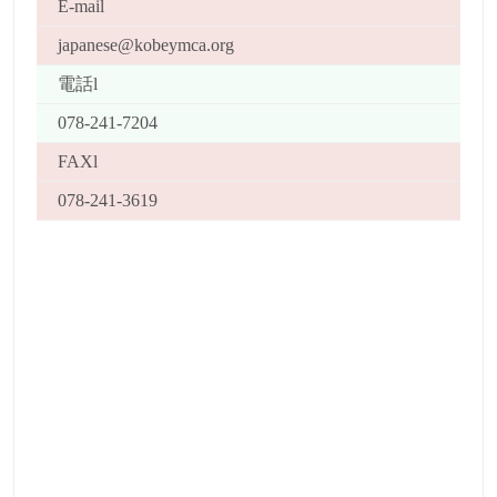
E-mail
japanese@kobeymca.org
電話l
078-241-7204
FAXl
078-241-3619