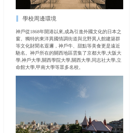
學校周邊環境
神戶從1868年開港以來,成為引進外國文化的日本之
窗。獨特的東洋異國情調街道與北野異人館建築群
等文化財聞名遐邇，神戶牛、甜點等美食更是遠近
馳名。神戶所在的關西地區雲集了京都大學,大阪大
學,神戶大學,關西學院大學,關西大學,同志社大學,立
命館大學,甲南大學等眾多名校。