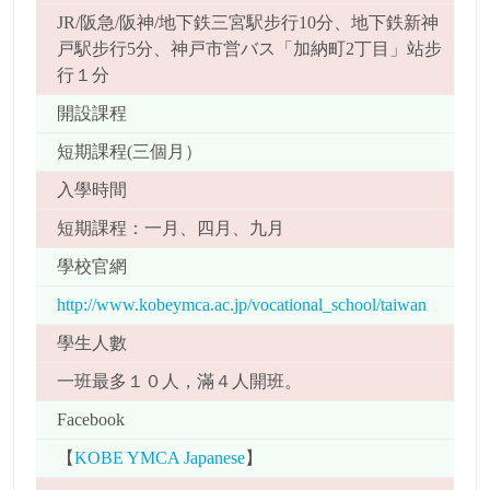
JR/阪急/阪神/地下鉄三宮駅步行10分、地下鉄新神
戸駅步行5分、神戸市営バス「加納町2丁目」站步
行１分
開設課程
短期課程(三個月）
入學時間
短期課程：一月、四月、九月
學校官網
http://www.kobeymca.ac.jp/vocational_school/taiwan
學生人數
一班最多１０人，滿４人開班。
Facebook
【
KOBE YMCA Japanese
】