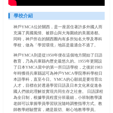
學校介紹
神戶YMCA位於關西，是一座居住著許多外國人而
充滿了異國風情、被群山與大海圍繞的美麗港都。
同時，神戶所在的關西圈內有多所知名大學及專科
學校，做為「學習環境」地區是最適合不過了。
神戶YMCA則是從1950年便在這個地方開始了日語
教育，乃為兵庫縣內歷史最悠久的。1955年更開設
了日本YMCA當中的第一所日語學校，之後於1983
年時獲得兵庫縣認可為神戶YMCA學院專科學校日
本語學科，直至今日。YMCA的心願就是要培育出
人才，目標在於透過學習日語及日本文化來促進各
國人們彼此理解並實現共同生存之社會。 日語課程
為全日制，根據學員程度分班最細，小班制教學讓
老師可以掌握學員學習狀況隨時調整指導方式。教
師教學經驗豐富，總是親切、耐心地教導學員。