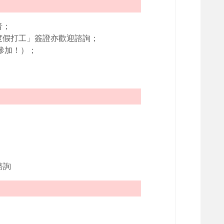
者；
度假打工」簽證亦歡迎諮詢；
參加！）；
諮詢