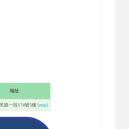
地址
民路一段174號5樓
[map]