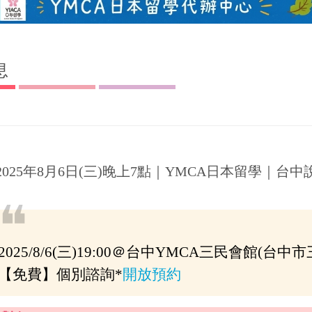
息
2025年8月6日(三)晚上7點｜YMCA日本留學｜台
❝
2025/8/6(三)19:00＠台中YMCA三民會館(台中
【免費】個別諮詢*
開放預約