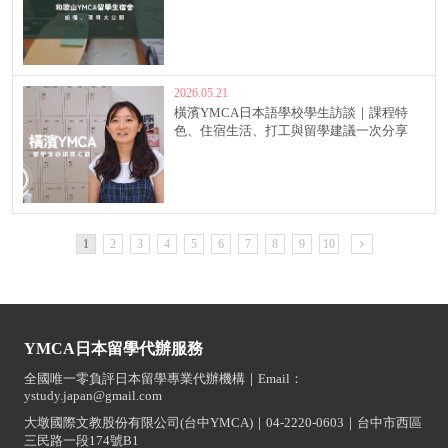
2026.05.21
橫濱YMCA日本語學校學生訪談｜課程特
色、住宿生活、打工與留學建議一次分享
1
2
3
4
5
6
7
8
9
10
YMCA日本留學代辦服務
全國唯一零負評日本留學專業代辦機構｜Email：
ystudy.japan@gmail.com
大墩國際文教股份有限公司(台中YMCA)｜04-2220-0603｜台中市西區
三民路一段174號B1