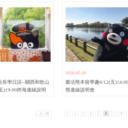
2020.05.28
站長學日語--關西和歌山
樂活熊本留學趣6/12(五)14:0
(五)19:00跨海連線說明
熊連線說明會
1
2
3
4
5
6
7
8