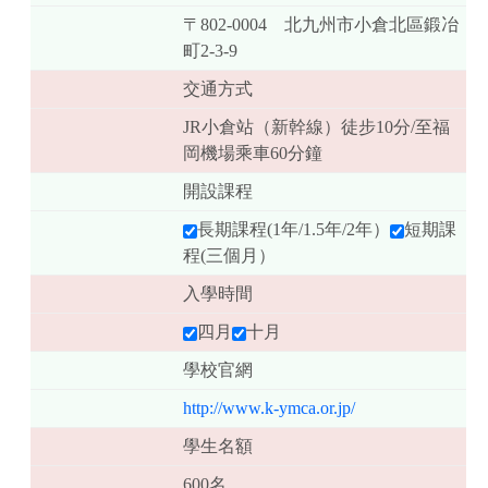
〒802-0004 北九州市小倉北區鍛冶
町2-3-9
交通方式
JR小倉站（新幹線）徒步10分/至福
岡機場乘車60分鐘
開設課程
長期課程(1年/1.5年/2年）
短期課
程(三個月）
入學時間
四月
十月
學校官網
http://www.k-ymca.or.jp/
學生名額
600名