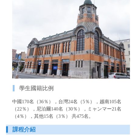
學生國籍比例
中國170名（36％），台灣24名（5％），越南105名
（22％），尼泊爾140名（30％），ミャンマー21名
（4％），其他15名（3％） 共475名。
課程介紹