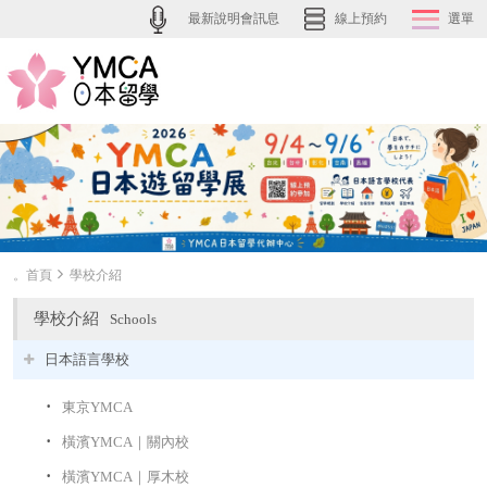
最新說明會訊息
線上預約
選單
。首頁
學校介紹
學校介紹
Schools
日本語言學校
東京YMCA
橫濱YMCA｜關內校
橫濱YMCA｜厚木校