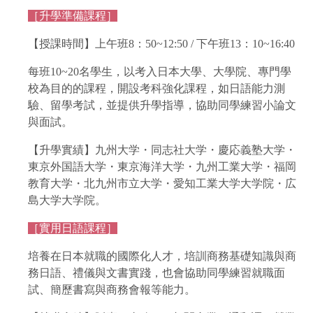
［升學準備課程］
【授課時間】上午班8：50~12:50 / 下午班13：10~16:40
每班10~20名學生，以考入日本大學、大學院、專門學
校為目的的課程，開設考科強化課程，如日語能力測
驗、留學考試，並提供升學指導，協助同學練習小論文
與面試。
【升學實績】九州大学・同志社大学・慶応義塾大学・
東京外国語大学・東京海洋大学・九州工業大学・福岡
教育大学・北九州市立大学・愛知工業大学大学院・広
島大学大学院。
［實用日語課程］
培養在日本就職的國際化人才，培訓商務基礎知識與商
務日語、禮儀與文書實踐，也會協助同學練習就職面
試、簡歷書寫與商務會報等能力。