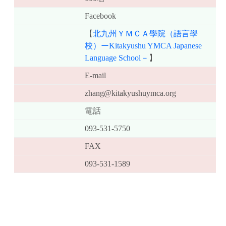
Facebook
【
北九州ＹＭＣＡ學院（語言學
校）ーKitakyushu YMCA Japanese
Language School－
】
E-mail
zhang@kitakyushuymca.org
電話
093-531-5750
FAX
093-531-1589