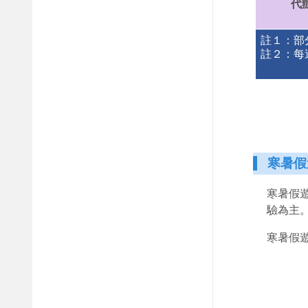
代
註１：部
註２：每
寒暑假
寒暑假
驗為主
寒暑假