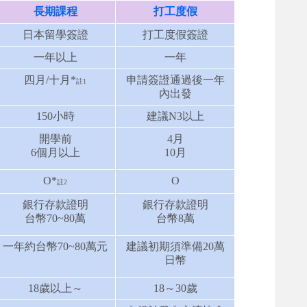
長期課程
打工度假
日本留學簽證
打工度假簽證
一年以上
一年
四月/十月*
申請簽證通過後一年
註1
內出發
150小時
建議N3以上
開學前
4月
6個月以上
10月
O
*
O
註2
銀行存款證明
銀行存款證明
台幣70~80萬
台幣8萬
一年約台幣70~80萬元
建議初期須準備20萬
日幣
18歲以上～
18～30歲