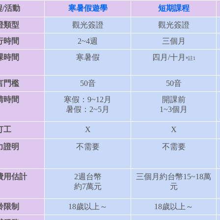
程/活動
寒暑假遊學
短期課程
證類型
觀光簽證
觀光簽證
行時間
2~4週
三個月
課時間
寒暑假
四月/十月
*
註1
言門檻
50音
50音
請時間
寒假：9~12月
開課前
暑假：2~5月
1~3個月
打工
X
X
力證明
不需要
不需要
費用估計
2週台幣
三個月約台幣15~18萬
約7萬元
元
齡限制
18歲以上～
18歲以上～