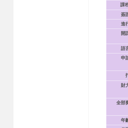
課
簽
進
開
語
申
財
全部
年