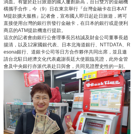
淌血。有鑒於赴日旅遊的國人屢創新高，台日雙方的金融機
構攜手合作，今（9）日在東京舉行『台灣金融卡在日本AT
M提款擴大服務』記者會，宣布國人即日起赴日旅遊，將可
直接使用台灣的銀行所發行金融卡，在日本的銀行或是便利
商店的ATM提款機進行提款。
這次的記者會由銀行公會理事長呂桔誠及財金公司董事長趙
揚清，以及12家國銀代表、日本北海道銀行、NTTDATA、R
esona銀行、道銀卡公司等日方合作夥伴共同出席，並且邀
請台北駐日經濟文化代表處謝長廷大使親臨見證，此外金管
會及中央銀行亦派代表赴日與會，共同見證歷史性的一刻。