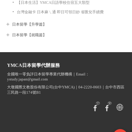
【日本生活】YMCA日語學校住宿五大類型
台灣金融卡 日本麻ㄟ通 即日可領日鈔 省匯兌手續費
日本留學【升學篇】
日本留學【就職篇】
YMCA日本留學代辦服務
全國唯一零負評日本留學專業代辦機構｜Email：
ystudy.japan@gmail.com
大墩國際文教股份有限公司(台中YMCA)｜04-2220-0603｜台中市西區
三民路一段174號B1