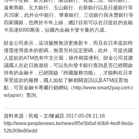
灣中小企銀、新光銀行、陽信銀行、花蓮二信、聯邦銀行、
遠東商銀、元大銀行、玉山銀行、台新銀行以及日盛銀行等
共20家，此外台中銀行、華泰銀行、三信銀行與永豐銀行等
四家國銀，也將於今年上線，總計目前可以在日提款的金融
卡高達6000萬張，佔國內金融卡發卡量的六成。
財金公司表示，這項服務無須更換新卡，而且在日本提款時
僅需使用原本的密碼，無需另外設定密碼，此外，可提供國
人提款的ATM也有中文介面，操作相當便利。財金公司並建
議國人在赴日旅遊前，可以先向發卡銀行查詢是否已經開啟
持有的金融卡，已經開啟『跨國服務功能』，才能夠在日本
享受提款的服務，國人如欲了解相關資訊以及ATM設置地
點，可至金融卡專屬行銷網站（http://www.smart2pay.com.t
w/japan）查詢。
資料來源：民報－文/陳威臣 2017-05-09 21:16
http://www.peoplenews.tw/news/95e5b6af-b0b9-4edf-8eda-
52b308e80edd