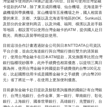
灣金融卡使用的ATM累計超過700台。目前可使用台灣金融
卡提款的ATM，除了東京成田機場、仙台機場、北海道新千
歲機場與帶廣機場、富山機場等五座機場之外，國人相當喜
愛的東京、京都、大阪以及北海道等地區的OK、Sunkus以
及部分的全家便利商店，以及沖繩、福岡、橫濱以及岩手縣
等地區，都設置可以使用台灣金融卡的ATM，提供國人赴日
觀光、商務以及留學時提款使用。
目前這項合作計畫透過財金公司與日本NTTDATA公司資訊
平台介接，並由北海道銀行與台灣銀行擔任雙方的清算銀
行，使用台灣金融卡在日本ATM提款，其兌換匯率比照台灣
銀行臨櫃現鈔匯率，此外手續費也相當優惠，以提領三萬日
圓為例，使用台灣金融卡跨國提款手續費僅約台幣100元左
右，比起國際信用卡或是國際金融卡之手續費（約台幣200
元）省了將近一半，在使用上更加便利優惠。
目前參加金融卡赴日提款及餘額查詢服務的國銀計有台灣銀
行、台灣土地銀行、合作金庫、第一銀行、華南銀行、彰化
銀行、上海銀行、國泰世華銀行、高雄銀行、兆豐銀行、台