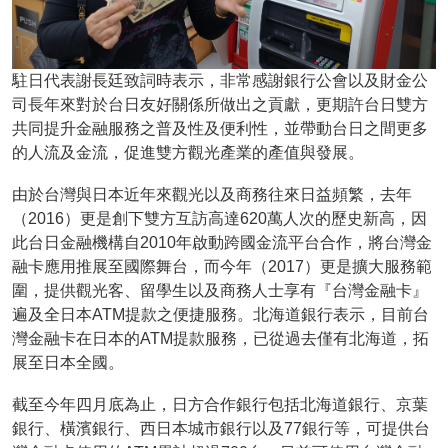
駐日代表謝長廷致詞時表示，非常感謝銀行公會以及財金公
司長年來對於台日友好關係所做出之貢獻，更期許台日雙方
共同提升金融服務之普及性及便利性，並帶動台日之間更多
的人流及金流，促進雙方觀光產業的產值與發展。
由於台灣與日本近年來觀光以及商務往來日益頻繁，去年
（2016）更是創下雙方互訪高達620萬人次的歷史新高，因
此台日金融機構自2010年啟動跨國金流平台合作，將台灣金
融卡應用推展至國際舞台，而今年（2017）更是擴大服務範
圍，提供觀光客、留學生以及商務人士享有『台灣金融卡』
遍及全日本ATM提款之便捷服務。北海道銀行表示，目前台
灣金融卡在日本的ATM提款服務，已從過去僅有北海道，拓
展至日本全國。
截至今年四月底為止，日方合作銀行包括北海道銀行、京葉
銀行、橫濱銀行、西日本城市銀行以及77銀行等，可提供台