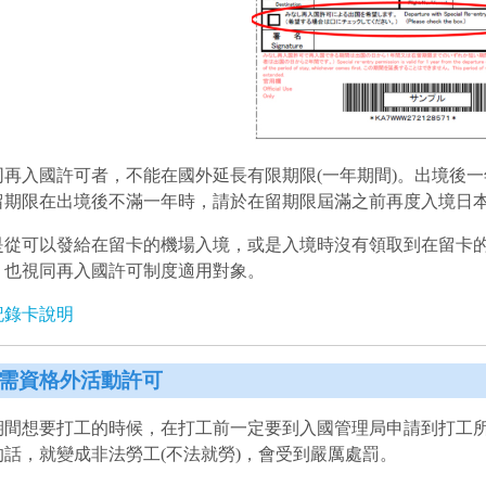
同再入國許可者，不能在國外延長有限期限(一年期間)。出境後
留期限在出境後不滿一年時，請於在留期限屆滿之前再度入境日
是從可以發給在留卡的機場入境，或是入境時沒有領取到在留卡
，也視同再入國許可制度適用對象。
記錄卡說明
需資格外活動許可
期間想要打工的時候，在打工前一定要到入國管理局申請到打工
的話，就變成非法勞工(不法就勞)，會受到嚴厲處罰。