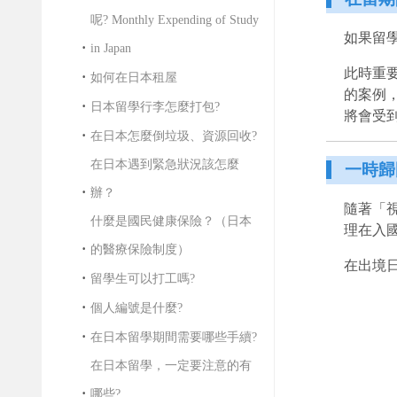
呢? Monthly Expending of Study
如果留
in Japan
此時重
如何在日本租屋
的案例
日本留學行李怎麼打包?
將會受
在日本怎麼倒垃圾、資源回收?
在日本遇到緊急狀況該怎麼
一時歸
辦？
隨著「
什麼是國民健康保險？（日本
理在入
的醫療保險制度）
在出境日
留學生可以打工嗎?
個人編號是什麼?
在日本留學期間需要哪些手續?
在日本留學，一定要注意的有
哪些?