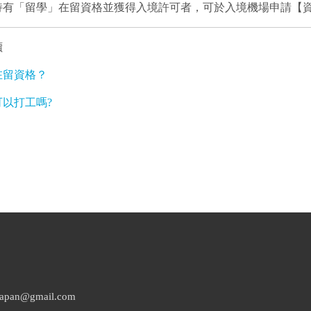
持有「留學」在留資格並獲得入境許可者，可於入境機場申請【
讀
在留資格？
以打工嗎?
n@gmail.com