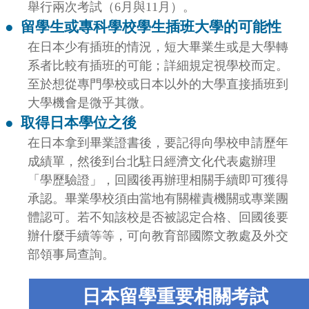
舉行兩次考試（6
月與11
月）。
●
留學生或專科學校學生插班大學的可能性
在日本少有插班的情況，短大畢業生或是大學轉
系者比較有插班的可能；詳細規定視學校而定。
至於想從專門學校或日本以外的大學直接插班到
大學機會是微乎其微。
●
取得日本學位之後
在日本拿到畢業證書後，要記得向學校申請歷年
成績單，然後到台北駐日經濟文化代表處辦理
「學歷驗證」，回國後再辦理相關手續即可獲得
承認。畢業學校須由當地有關權責機關或專業團
體認可。若不知該校是否被認定合格、回國後要
辦什麼手續等等，可向教育部國際文教處及
外交
部領事局
查詢。
日本留學重要相關考試