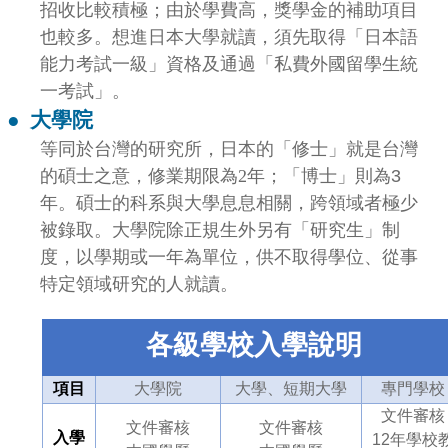
招收比較積極；由於學費高，獎學金的補助項目
也較多。想進日本大學就讀，須先取得「日本語
能力考試一級」資格及通過「私費外國留學生統
一考試」。
●
大學院
等同於台灣的研究所，日本的「修士」就是台灣
的碩士之意，修業期限為2
年；「博士」則為3
年。
碩士的科系與大學息息相關，跨領域者極少
被錄取。大學院除正規生外另有「研究生」制
度，以學期或一年為單位，供不取得學位、從事
特定領域研究的人就讀。
各級學校入學說明
項目
大學院
大學、短期大學
專門學校
文件審核
文件審核
文件審核
入學
12年學校