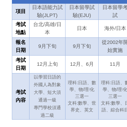
日本語能力試
日本留學試
日本留學
項目
驗(JLPT)
驗(EJU)
試
考試
台北/高雄/
日
日本
海外/日本
地點
本
報名
從2002年
9月下旬
9月下旬
日期
始實施
考試
12月上旬
12月、6月
11月
日期
以學習日語的
理科:日語、數
理科:日語、
外國人為對象
學、物/
理/化
學、物/
理/
考試
大學、短大須
三選一
三選一
內容
通過一級
文科:數學、世
文科:數學、
專門學校須通
界史、英文
語、綜合科
過二級