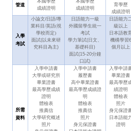
本國學歷
本國學歷
育學歷
管道
成績證明
成績證明
成績證明
小論文/日語/
專
日語能力一級
日語能力
業科目/英語(視
外國留學生統一
級以上
學校而定)
考試
日本語教
入學
面試(以未來研
學力筆試(日文、
機構學習
考試
究科目為主)
基礎科目)
個月以上
面試(15-20分鐘
口試)
入學申請書
入學申請書
入學申請
大學或研究所
履歷書
畢業證書
畢業證書
高中畢業證書
最高學歷
最高學歷成績
最高學歷成績證
績證明
證明
明
體檢表
體檢表
體檢表
照片
所需
推薦信
推薦信
身元保證
大學研究概述
照片
日本語能
資料
照片
身元保證書
證明