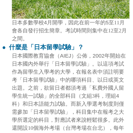
日本多數學校4月開學，因此在前一年的5
至11月
會各自發行招生簡章。考試時間則集中在12至2月
之間。
●
什麼是「日本留學試驗」？
日本國際教育協會（AIEJ）公佈，2002
年開始在
日本國內外舉行「日本留學試驗」。以這項考試
作為留學生入學考的大學，在報名表中須註明要
考「日本留學試驗」中的哪項科目、以日或英文
出題。
之前，欲留日者都須考過「私費外國人留
學生統一試驗」的全部科目（文組3
科，理組4
科）和日本語能力試驗。而新入學選考制度則僅
需參加「日本留學試驗」，科目集中在報考之大
學所選定的科目，對應試者來說輕鬆很多。此外
還開設10個海外考場（台灣考場在台北），每年