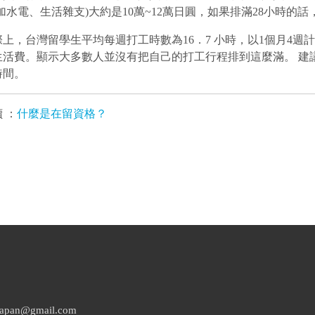
加水電、生活雜支)大約是10萬~12萬日圓，如果排滿28小時的話
上，台灣留學生平均每週打工時數為16．7 小時，以1個月4週計
生活費。顯示大多數人並沒有把自己的打工行程排到這麼滿。 建
時間。
 ：
什麼是在留資格？
n@gmail.com