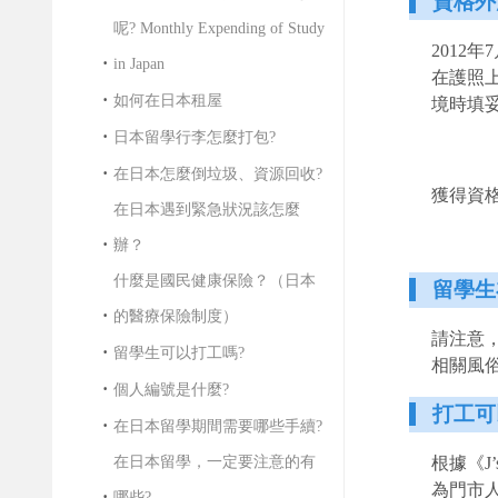
資格外
呢? Monthly Expending of Study
2012
in Japan
在護照
如何在日本租屋
境時填
日本留學行李怎麼打包?
在日本怎麼倒垃圾、資源回收?
獲得資
在日本遇到緊急狀況該怎麼
辦？
什麼是國民健康保險？（日本
留學生
的醫療保險制度）
請注意
留學生可以打工嗎?
相關風
個人編號是什麼?
打工可
在日本留學期間需要哪些手續?
在日本留學，一定要注意的有
根據《J
為門市
哪些?