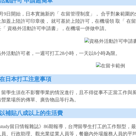
活動許可 申請超簡單
年7月9日開始，日本實施新的「 在留管理制度」， 合乎對象範
上加蓋上陸許可印章後， 就可基於上陸許可，在機場領 取「 在
妥「 資格外活動許可申請書」，在機場一併做申請。
格外活動許可者，一週可打工28小時，一天以8小時為限。
在日本打工注意事項
，留學生須在不影響學業的情況進行，且不得從事不正當工作與
俗營業場所的傳單、廣告物品等行為。
以補貼八成以上的生活費
’study留日情報雜誌》86期報導，台灣留學生打工的工作類型，
人員、行政助理、觀光業從業人員等，餐廳內外場服務人員的平均時