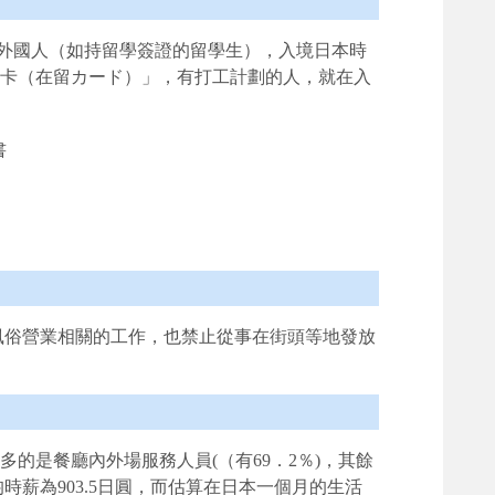
圍的外國人（如持留學簽證的留學生），入境日本時
留卡（在留カード）」，有打工計劃的人，就在入
風俗營業相關的工作，也禁止從事在街頭等地發放
最多的是餐廳內外場服務人員(（有69．2％)，其餘
薪為903.5日圓，而估算在日本一個月的生活