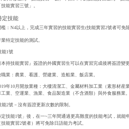
「技能實習三號」。
 特定技能
言門檻：N4以上，完成三年實習的技能實習生(技能實習2號者可免
過行業特定技能的測試。
技能1號
日本持技能實習』簽證的外國實習生可以在實習完成後將簽證變更
放職業：農業、看護、營建業、造船業、飯店業。
2019年10月開放業種：大樓清潔工、金屬材料加工業（素形材
車工業、空運業、漁業、食品製造業（不含酒類）與外食服務業
定技能2號－沒有簽證更新次數的限制。
特定技能1號」後，在一~三年間通過更高難度的技能考試，就能
（技能實習2號者）將可免除日語能力考試。