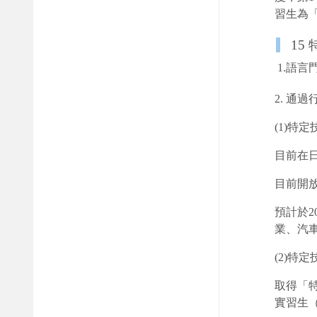
習生為
15
1.語
2. 通
(1)特定
目前在
目前開
預計於
業、汽
(2)特
取得「
實習生