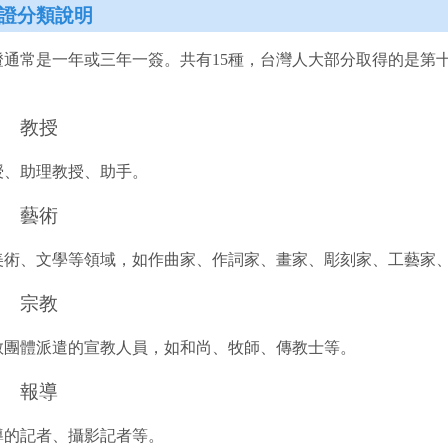
證分類說明
證通常是一年或三年一簽。共有15種，台灣人大部分取得的是第
：
 教授
授、助理教授、助手。
 藝術
美術、文學等領域，如作曲家、作詞家、畫家、彫刻家、工藝家
 宗教
教團體派遣的宣教人員，如和尚、牧師、傳教士等。
 報導
導的記者、攝影記者等。