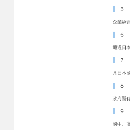
５
企業經
６
通過日
７
具日本
８
政府關
９
國中、