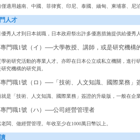
前僅適用越南、中國、菲律賓、印尼、泰國、緬甸、柬埔寨、尼
門人才
引優秀人才到日本就職，日本政府祭出許多優惠措施提供給優秀人
專門職1號（イ）──大學教授、講師，或是研究機構
度學術研究活動的專業人才。亦即在日本公立或私立機關，進行
是研究機構的研究員。
專門職1號（ロ）──「技術、人文知識、國際業務」
類就是「技術、人文知識、國際業務」簽證的升級版，一般在企
專門職1號（ハ）──公司經營管理者
老闆、做經營管理。年收至少在1000萬日幣以上。
讀