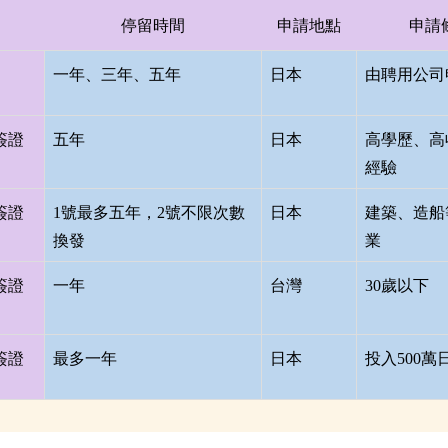
停留時間
申請地點
申請
一年、三年、五年
日本
由聘用公司
簽證
五年
日本
高學歷、高
經驗
簽證
1號最多五年，2號不限次數
日本
建築、造船
換發
業
簽證
一年
台灣
30歲以下
簽證
最多一年
日本
投入500萬