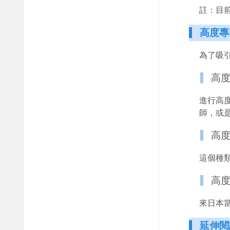
註：目
高度專
為了吸
高度
進行高
師，或
高度
這個種
高度
來日本當
延伸閱