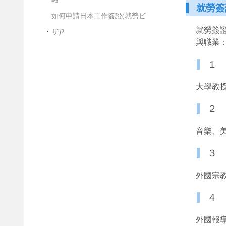
就勞簽
如何申請日本工作簽證(就勞ビ
就勞簽
ザ)?
與職業
１
大學教
２
音樂、
３
外國宗
４
外國報