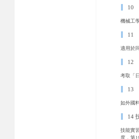
10
機械工
11
適用於
12
考取「
13
如外國
14
技能實
度，第