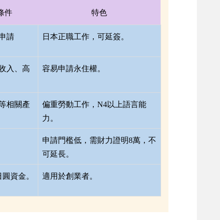
條件
特色
申請
日本正職工作，可延簽。
收入、高
容易申請永住權。
等相關產
偏重勞動工作，N4以上語言能
力。
申請門檻低，需財力證明8萬，不
可延長。
日圓資金。
適用於創業者。