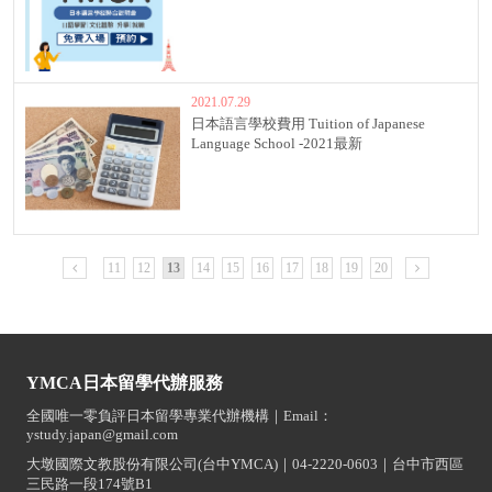
2021.07.29
日本語言學校費用 Tuition of Japanese
Language School -2021最新
11
12
13
14
15
16
17
18
19
20
YMCA日本留學代辦服務
全國唯一零負評日本留學專業代辦機構｜Email：
ystudy.japan@gmail.com
大墩國際文教股份有限公司(台中YMCA)｜04-2220-0603｜台中市西區
三民路一段174號B1