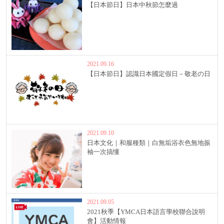
【日本節日】日本中秋節怎麼過
2021.09.16
【日本節日】認識日本國定假日－敬老の日
2021.09.10
日本文化｜和服種類｜白無垢浴衣色無地振
袖一次搞懂
2021.09.05
2021秋季【YMCA日本語言學校聯合說明
會】活動情報