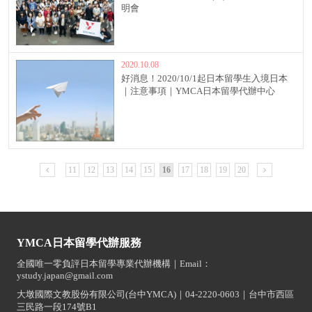
明會
2020.10.08
好消息！2020/10/1起日本留學生入境日本
｜注意事項｜YMCA日本留學代辦中心
11
12
13
14
15
16
17
18
19
20
YMCA日本留學代辦服務
全國唯一零負評日本留學專業代辦機構｜Email：
ystudy.japan@gmail.com
大墩國際文教股份有限公司(台中YMCA)｜04-2220-0603｜台中市西區
三民路一段174號B1